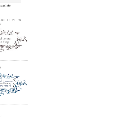
ranslate
ARD LOVERS
G
E