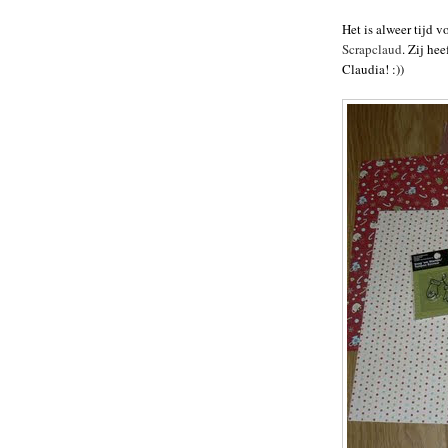
Het is alweer tijd 
Scrapclaud
. Zij he
Claudia! :))