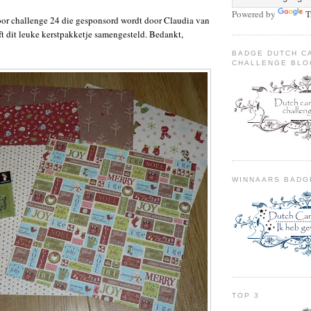
Powered by
T
voor challenge 24 die gesponsord wordt door Claudia van
eft dit leuke kerstpakketje samengesteld. Bedankt,
BADGE DUTCH C
CHALLENGE BLO
WINNAARS BADG
TOP 3