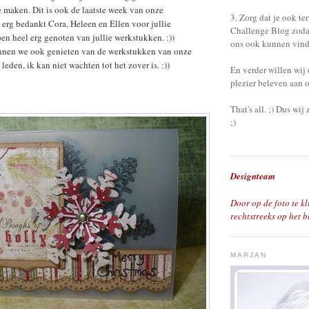
 maken. Dit is ook de laatste week van onze
3. Zorg dat je ook te
 erg bedankt Cora, Heleen en Ellen voor jullie
Challenge Blog zoda
n heel erg genoten van jullie werkstukken. :))
ons ook kunnen vind
nnen we ook genieten van de werkstukken van onze
eden, ik kan niet wachten tot het zover is. :))
En verder willen wij 
plezier beleven aan 
That's all. ;) Dus wij 
;)
Designteam
Door op de foto te kl
rechtstreeks op het b
MARJAN