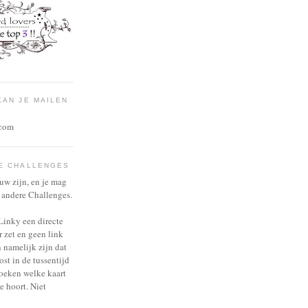
KAN JE MAILEN
com
E CHALLENGES
euw zijn, en je mag
andere Challenges.
.Linky een directe
r zet en geen link
n namelijk zijn dat
st in de tussentijd
zoeken welke kaart
e hoort. Niet