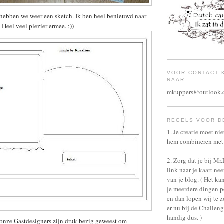
hebben we weer een sketch. Ik ben heel benieuwd naar
 Heel veel plezier ermee. ;))
VOOR CONTACT 
NAAR:
mkuppers@outlook.
REGELS VOOR D
1. Je creatie moet ni
hem combineren met 
2. Zorg dat je bij Mr
link naar je kaart nee
van je blog. ( Het ka
je meerdere dingen po
en dan lopen wij te 
er nu bij de Challeng
handig dus. )
onze Gastdesigners zijn druk bezig geweest om