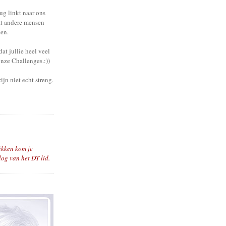
rug linkt naar ons
t andere mensen
en.
dat jullie heel veel
onze Challenges.:))
zijn niet echt streng.
ikken kom je
log van het DT lid.